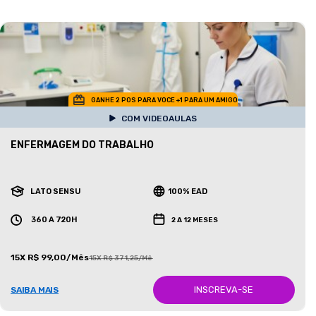
GANHE 2 POS PARA VOCE +1 PARA UM AMIGO
COM VIDEOAULAS
ENFERMAGEM DO TRABALHO
LATO SENSU
100% EAD
360 A 720H
2 A 12 MESES
15X R$ 99,00/Mês
15X R$ 371,25/Mês
INSCREVA-SE
SAIBA MAIS