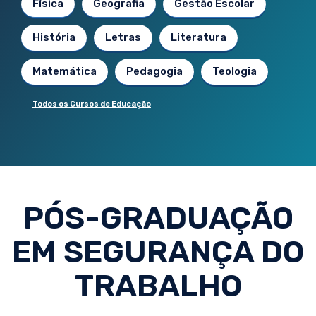
Física
Geografia
Gestão Escolar
História
Letras
Literatura
Matemática
Pedagogia
Teologia
Todos os Cursos de Educação
PÓS-GRADUAÇÃO
EM SEGURANÇA DO
TRABALHO