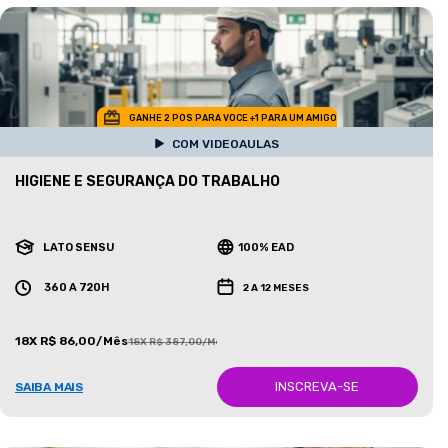
GANHE 2 POS PARA VOCE +1 PARA UM AMIGO
COM VIDEOAULAS
HIGIENE E SEGURANÇA DO TRABALHO
LATO SENSU
100% EAD
360 A 720H
2 A 12 MESES
18X R$ 86,00/Mês
18X R$ 387,00/Mês
INSCREVA-SE
SAIBA MAIS