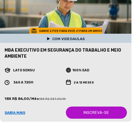
GANHE 2 POS PARA VOCE +1 PARA UM AMIGO
COM VIDEOAULAS
MBA EXECUTIVO EM SEGURANÇA DO TRABALHO E MEIO
AMBIENTE
LATO SENSU
100% EAD
360 A 720H
2 A 12 MESES
18X R$ 86,00/Mês
18X R$ 387,00/Mês
INSCREVA-SE
SAIBA MAIS