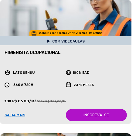
GANHE 2 POS PARA VOCE +1 PARA UM AMIGO
COM VIDEOAULAS
HIGIENISTA OCUPACIONAL
LATO SENSU
100% EAD
360 A 720H
2 A 12 MESES
18X R$ 86,00/Mês
18X R$ 387,00/Mês
INSCREVA-SE
SAIBA MAIS