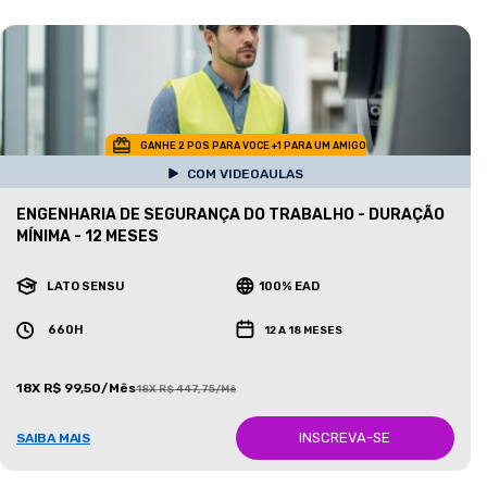
GANHE 2 POS PARA VOCE +1 PARA UM AMIGO
COM VIDEOAULAS
ENGENHARIA DE SEGURANÇA DO TRABALHO - DURAÇÃO
MÍNIMA - 12 MESES
LATO SENSU
100% EAD
660H
12 A 18 MESES
18X R$ 99,50/Mês
18X R$ 447,75/Mês
INSCREVA-SE
SAIBA MAIS