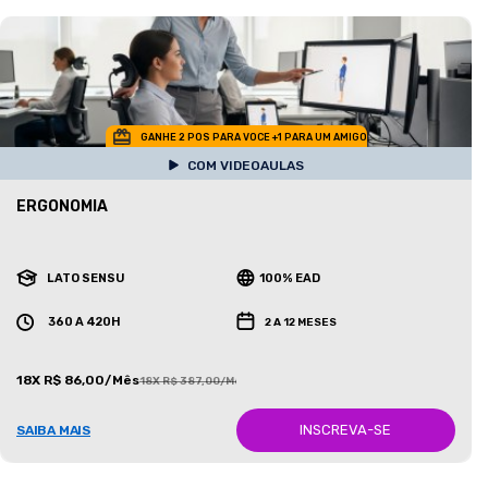
GANHE 2 POS PARA VOCE +1 PARA UM AMIGO
COM VIDEOAULAS
ERGONOMIA
LATO SENSU
100% EAD
360 A 420H
2 A 12 MESES
18X R$ 86,00/Mês
18X R$ 387,00/Mês
INSCREVA-SE
SAIBA MAIS