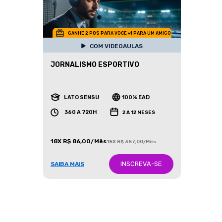
GANHE 2 POS PARA VOCE +1 PARA UM AMIGO
COM VIDEOAULAS
JORNALISMO ESPORTIVO
LATO SENSU
100% EAD
360 A 720H
2 A 12 MESES
18X R$ 86,00/Mês
18X R$ 387,00/Mês
INSCREVA-SE
SAIBA MAIS