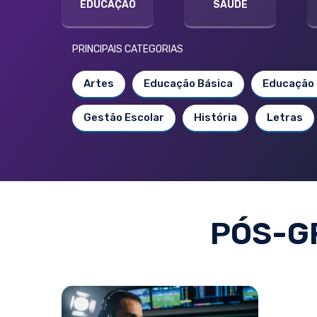
EDUCAÇÃO
SAÚDE
PRINCIPAIS CATEGORIAS
Artes
Educação Básica
Educação 
Gestão Escolar
História
Letras
PÓS-G