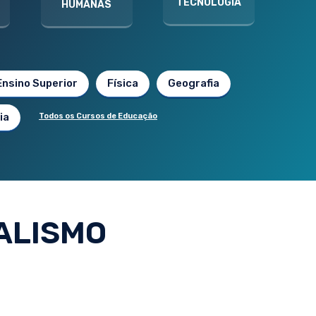
TECNOLOGIA
HUMANAS
Ensino Superior
Física
Geografia
ia
Todos os Cursos de Educação
ALISMO