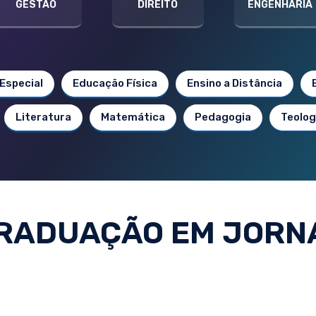
GESTÃO
DIREITO
ENGENHARIA
Especial
Educação Física
Ensino a Distância
Literatura
Matemática
Pedagogia
Teolog
RADUAÇÃO EM JORN