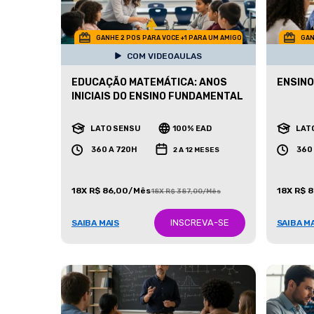
GANHE 2 POS PARA VOCE +1 PARA UM AMIGO
GAN
COM VIDEOAULAS
EDUCAÇÃO MATEMÁTICA: ANOS
ENSINO
INICIAIS DO ENSINO FUNDAMENTAL
LATO SENSU
100% EAD
LAT
360 A 720H
360
2 A 12 MESES
18X R$ 86,00/Mês
18X R$ 
18X R$ 387,00/Mês
INSCREVA-SE
SAIBA MAIS
SAIBA M