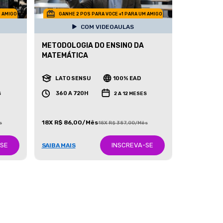
M AMIGO
GANHE 2 POS PARA VOCE +1 PARA UM AMIGO
COM VIDEOAULAS
METODOLOGIA DO ENSINO DA
MATEMÁTICA
LATO SENSU
100% EAD
360 A 720H
S
2 A 12 MESES
18X R$ 86,00/Mês
s
18X R$ 387,00/Mês
-SE
INSCREVA-SE
SAIBA MAIS