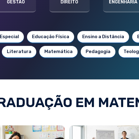
GESTÃO
DIREITO
ENGENHARIA
Especial
Educação Física
Ensino a Distância
Literatura
Matemática
Pedagogia
Teolog
RADUAÇÃO EM MATE