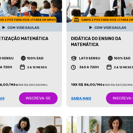
HE 2 POS PARA VOCE +1 PARA UM AMIGO
GANHE 2 POS PARA VOCE +1 PARA U
COM VIDEOAULAS
COM VIDEOAULAS
ETIZAÇÃO MATEMÁTICA
DIDÁTICA DO ENSINO DA
MATEMÁTICA
O SENSU
100% EAD
LATO SENSU
100% EAD
 A 720H
360 A 720H
2 A 12 MESES
2 A 12 MESE
86,00/Mês
18X R$ 86,00/Mês
18X R$ 387,00/Mês
18X R$ 387,00/Mê
INSCREVA-SE
INSCREVA
AIS
SAIBA MAIS