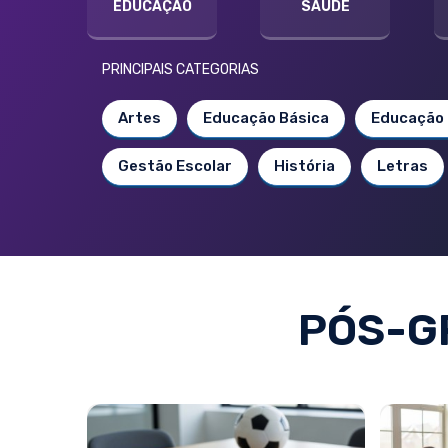
EDUCAÇÃO
SAÚDE
PRINCIPAIS CATEGORIAS
Artes
Educação Básica
Educação 
Gestão Escolar
História
Letras
PÓS-G