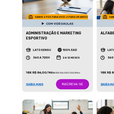
GANHE 2 POS PARA VOCE +1 PARA UM AMIGO
GAN
COM VIDEOAULAS
ADMINISTRAÇÃO E MARKETING
ALFAB
ESPORTIVO
LATO SENSU
100% EAD
LAT
360 A 720H
360
2 A 12 MESES
18X R$ 86,00/Mês
18X R$ 
18X R$ 387,00/Mês
INSCREVA-SE
SAIBA MAIS
SAIBA M