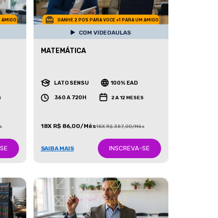
M AMIGO
GANHE 2 POS PARA VOCE +1 PARA UM AMIGO
COM VIDEOAULAS
MATEMÁTICA
LATO SENSU
100% EAD
360 A 720H
S
2 A 12 MESES
18X R$ 86,00/Mês
s
18X R$ 387,00/Mês
-SE
INSCREVA-SE
SAIBA MAIS