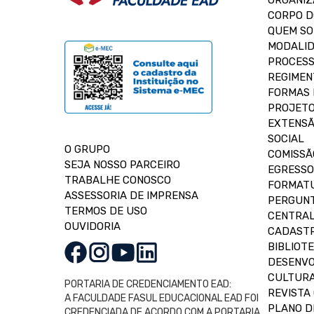
ORGANIZ
CORPO 
QUEM S
MODALID
PROCESS
REGIMEN
FORMAS 
PROJETO
EXTENSÃ
SOCIAL
O GRUPO
COMISSÃ
SEJA NOSSO PARCEIRO
EGRESSO
TRABALHE CONOSCO
FORMAT
ASSESSORIA DE IMPRENSA
PERGUNT
TERMOS DE USO
CENTRAL
OUVIDORIA
CADASTR
BIBLIOT
DESENVO
CULTUR
PORTARIA DE CREDENCIAMENTO EAD:
REVISTA 
A FACULDADE FASUL EDUCACIONAL EAD FOI
PLANO D
CREDENCIADA DE ACORDO COM A PORTARIA