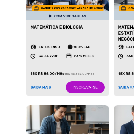
GANHE 2 POS PARA VOCE +1 PARA UM AMIGO
GAN
COM VIDEOAULAS
MATEMÁTICA E BIOLOGIA
MATEMÁ
ESTATÍ
NEGÓC
LATO SENSU
100% EAD
LAT
360 A 720H
360
2 A 12 MESES
18X R$ 86,00/Mês
18X R$ 
18X R$ 387,00/Mês
INSCREVA-SE
SAIBA MAIS
SAIBA M