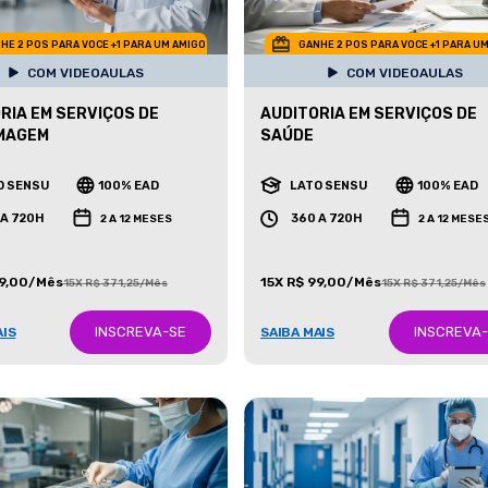
HE 2 POS PARA VOCE +1 PARA UM AMIGO
GANHE 2 POS PARA VOCE +1 PARA U
COM VIDEOAULAS
COM VIDEOAULAS
RIA EM SERVIÇOS DE
AUDITORIA EM SERVIÇOS DE
MAGEM
SAÚDE
O SENSU
100% EAD
LATO SENSU
100% EAD
 A 720H
360 A 720H
2 A 12 MESES
2 A 12 MESE
99,00/Mês
15X R$ 99,00/Mês
15X R$ 371,25/Mês
15X R$ 371,25/Mês
INSCREVA-SE
INSCREVA
AIS
SAIBA MAIS