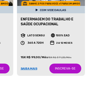
M AMIGO
GANHE 2 POS PARA VOCE +1 PARA UM AMIGO
COM VIDEOAULAS
ENFERMAGEM DO TRABALHO E
SAÚDE OCUPACIONAL
LATO SENSU
100% EAD
360 A 720H
S
2 A 12 MESES
15X R$ 99,00/Mês
15X R$ 371,25/Mês
-SE
INSCREVA-SE
SAIBA MAIS