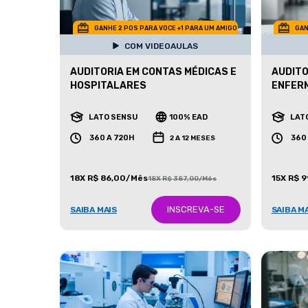
GANHE 2 POS PARA VOCE +1 PARA UM AMIGO
GAN
COM VIDEOAULAS
AUDITORIA EM CONTAS MÉDICAS E
AUDITO
HOSPITALARES
ENFER
LATO SENSU
100% EAD
LAT
360 A 720H
360
2 A 12 MESES
18X R$ 86,00/Mês
15X R$ 
18X R$ 387,00/Mês
INSCREVA-SE
SAIBA MAIS
SAIBA M