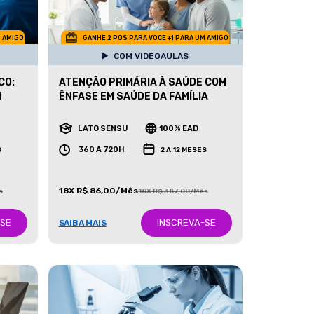
M AMIGO
GANHE 2 POS PARA VOCE +1 PARA UM AMIGO
COM VIDEOAULAS
CO:
ATENÇÃO PRIMÁRIA À SAÚDE COM
I
ÊNFASE EM SAÚDE DA FAMÍLIA
LATO SENSU
100% EAD
360 A 720H
S
2 A 12 MESES
18X R$ 86,00/Mês
s
18X R$ 387,00/Mês
-SE
INSCREVA-SE
SAIBA MAIS