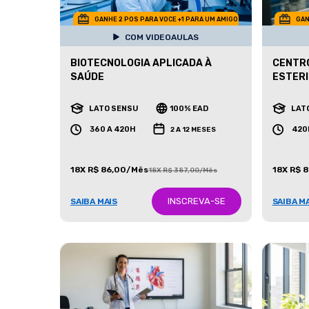
GANHE 2 POS PARA VOCE +1 PARA UM AMIGO
GAN
COM VIDEOAULAS
BIOTECNOLOGIA APLICADA À
CENTRO
SAÚDE
ESTERI
LATO SENSU
100% EAD
LAT
360 A 420H
420
2 A 12 MESES
18X R$ 86,00/Mês
18X R$ 
18X R$ 387,00/Mês
INSCREVA-SE
SAIBA MAIS
SAIBA M