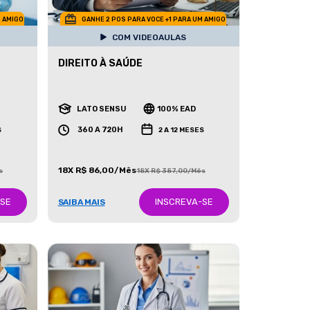
M AMIGO
GANHE 2 POS PARA VOCE +1 PARA UM AMIGO
COM VIDEOAULAS
DIREITO À SAÚDE
LATO SENSU
100% EAD
360 A 720H
S
2 A 12 MESES
18X R$ 86,00/Mês
s
18X R$ 387,00/Mês
-SE
INSCREVA-SE
SAIBA MAIS