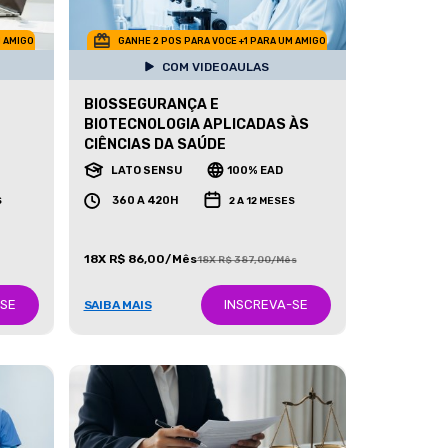
M AMIGO
GANHE 2 POS PARA VOCE +1 PARA UM AMIGO
COM VIDEOAULAS
BIOSSEGURANÇA E
BIOTECNOLOGIA APLICADAS ÀS
CIÊNCIAS DA SAÚDE
LATO SENSU
100% EAD
360 A 420H
S
2 A 12 MESES
18X R$ 86,00/Mês
18X R$ 387,00/Mês
-SE
INSCREVA-SE
SAIBA MAIS