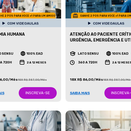
HE 2 POS PARA VOCE +1 PARA UM AMIGO
GANHE 2 POS PARA VOCE +1 PARA U
COM VIDEOAULAS
COM VIDEOAULAS
MIA HUMANA
ATENÇÃO AO PACIENTE CRÍTI
URGÊNCIA, EMERGÊNCIA E UT
O SENSU
100% EAD
LATO SENSU
100% EAD
 A 720H
360 A 720H
2 A 12 MESES
2 A 12 MESE
86,00/Mês
18X R$ 86,00/Mês
18X R$ 387,00/Mês
18X R$ 387,00/Mê
INSCREVA-SE
INSCREVA
AIS
SAIBA MAIS