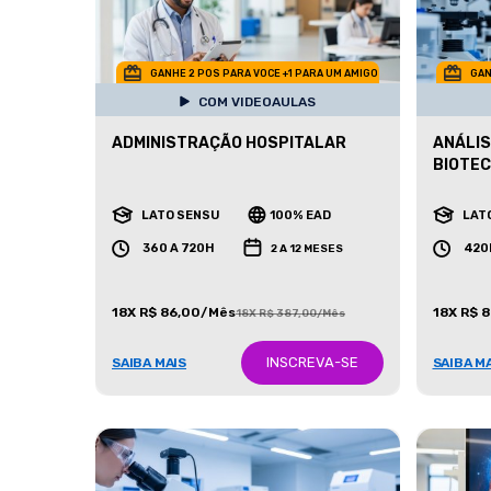
GANHE 2 POS PARA VOCE +1 PARA UM AMIGO
GAN
COM VIDEOAULAS
ADMINISTRAÇÃO HOSPITALAR
ANÁLIS
BIOTE
LATO SENSU
100% EAD
LAT
360 A 720H
420
2 A 12 MESES
18X R$ 86,00/Mês
18X R$ 
18X R$ 387,00/Mês
INSCREVA-SE
SAIBA MAIS
SAIBA M