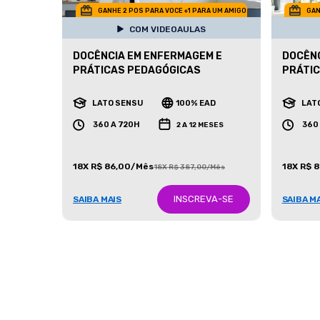
GANHE 2 POS PARA VOCE +1 PARA UM AMIGO
GAN
COM VIDEOAULAS
DOCÊNCIA EM ENFERMAGEM E
DOCÊNC
PRÁTICAS PEDAGÓGICAS
PRÁTI
LATO SENSU
100% EAD
LAT
360 A 720H
360
2 A 12 MESES
18X R$ 86,00/Mês
18X R$ 
18X R$ 387,00/Mês
INSCREVA-SE
SAIBA MAIS
SAIBA M