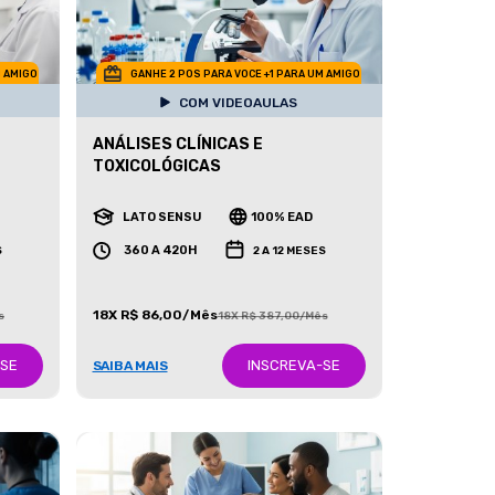
M AMIGO
GANHE 2 POS PARA VOCE +1 PARA UM AMIGO
COM VIDEOAULAS
ANÁLISES CLÍNICAS E
TOXICOLÓGICAS
LATO SENSU
100% EAD
360 A 420H
S
2 A 12 MESES
18X R$ 86,00/Mês
s
18X R$ 387,00/Mês
-SE
INSCREVA-SE
SAIBA MAIS