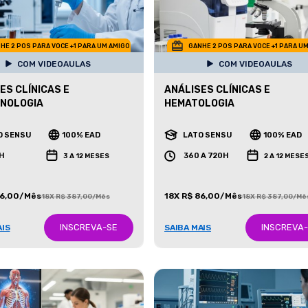
HE 2 POS PARA VOCE +1 PARA UM AMIGO
GANHE 2 POS PARA VOCE +1 PARA U
COM VIDEOAULAS
COM VIDEOAULAS
ES CLÍNICAS E
ANÁLISES CLÍNICAS E
CNOLOGIA
HEMATOLOGIA
O SENSU
100% EAD
LATO SENSU
100% EAD
H
360 A 720H
3 A 12 MESES
2 A 12 MESE
86,00/Mês
18X R$ 86,00/Mês
18X R$ 387,00/Mês
18X R$ 387,00/Mê
INSCREVA-SE
INSCREVA
AIS
SAIBA MAIS