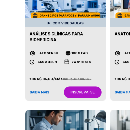
GANHE 2 POS PARA VOCE +1 PARA UM AMIGO
GAN
COM VIDEOAULAS
ANÁLISES CLÍNICAS PARA
ANATO
BIOMEDICINA
LATO SENSU
100% EAD
LAT
360 A 420H
360
2 A 12 MESES
18X R$ 86,00/Mês
18X R$ 
18X R$ 387,00/Mês
INSCREVA-SE
SAIBA MAIS
SAIBA M