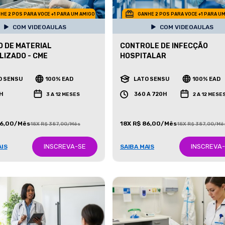
HE 2 POS PARA VOCE +1 PARA UM AMIGO
GANHE 2 POS PARA VOCE +1 PARA U
COM VIDEOAULAS
COM VIDEOAULAS
 DE MATERIAL
CONTROLE DE INFECÇÃO
LIZADO - CME
HOSPITALAR
O SENSU
100% EAD
LATO SENSU
100% EAD
H
360 A 720H
3 A 12 MESES
2 A 12 MESE
86,00/Mês
18X R$ 86,00/Mês
18X R$ 387,00/Mês
18X R$ 387,00/Mê
INSCREVA-SE
INSCREVA
AIS
SAIBA MAIS