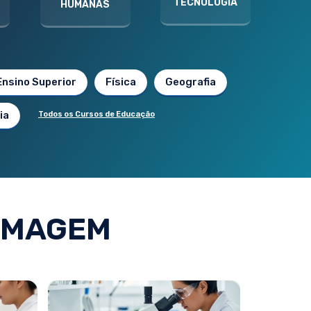
TECNOLOGIA
HUMANAS
Ensino Superior
Física
Geografia
ia
Todos os Cursos de Educação
RMAGEM