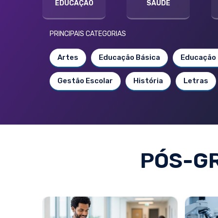
EDUCAÇÃO
SAÚDE
PRINCIPAIS CATEGORIAS
Artes
Educação Básica
Educação 
Gestão Escolar
História
Letras
PÓS-G