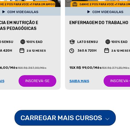
HE 2 POS PARA VOCE +1 PARA UM AMIGO
GANHE 2 POS PARA VOCE +1 PARA U
COM VIDEOAULAS
COM VIDEOAULAS
IA EM NUTRIÇÃO E
ENFERMAGEM DO TRABALHO
CAS PEDAGÓGICAS
O SENSU
100% EAD
LATO SENSU
100% EAD
 A 420H
360 A 720H
2 A 12 MESES
2 A 12 MESE
86,00/Mês
15X R$ 99,00/Mês
18X R$ 387,00/Mês
15X R$ 371,25/Mês
INSCREVA-SE
INSCREVA
AIS
SAIBA MAIS
CARREGAR MAIS CURSOS