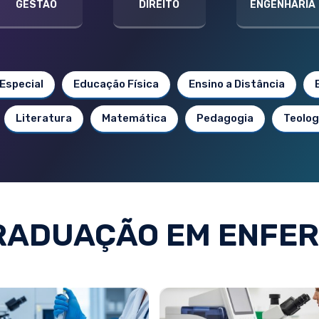
GESTÃO
DIREITO
ENGENHARIA
Especial
Educação Física
Ensino a Distância
Literatura
Matemática
Pedagogia
Teolog
RADUAÇÃO EM ENFE